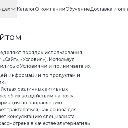
ндах
Каталог
О компании
Обучение
Доставка и опл
айтом
ределяют порядок использования
у: «Сайт», «Условия»). Используя
мились с Условиями и принимаете их.
щей информации по продуктам и
к».
ойствах различных активных
же об их воздействии на кожу,
формация по направлению
т трактоваться, как основа для
ет консультацию специалиста
рассмотрена в качестве альтернативы