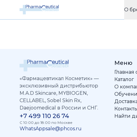
О бр
Меню
Главная
«Фармацевтикал Косметик» —
Каталог
эксклюзивный дистрибьютор
О комп
M.A.D Skincare, MYBIOGEN,
Обучен
CELLABEL, Sobel Skin Rx,
Доставка
Daejoomedical в России и СНГ.
Контакт
+7 499 110 26 74
Найти д
C 10:00 до 18:00 по Москве
WhatsApp
sale@phcos.ru