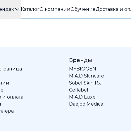
ендах
Каталог
О компании
Обучение
Доставка и оп
Бренды
 страница
MYBIOGEN
M.A.D Skincare
ании
Sobel Skin Rx
ие
Cellabel
 и оплата
M.A.D Luxe
ы
Daejoo Medical
илера