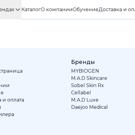
ендах
Каталог
О компании
Обучение
Доставка и оп
Бренды
 страница
MYBIOGEN
M.A.D Skincare
ании
Sobel Skin Rx
ие
Cellabel
 и оплата
M.A.D Luxe
ы
Daejoo Medical
илера