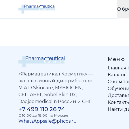
О бр
Меню
Главная
«Фармацевтикал Косметик» —
Каталог
эксклюзивный дистрибьютор
О комп
M.A.D Skincare, MYBIOGEN,
Обучен
CELLABEL, Sobel Skin Rx,
Доставка
Daejoomedical в России и СНГ.
Контакт
+7 499 110 26 74
Найти д
C 10:00 до 18:00 по Москве
WhatsApp
sale@phcos.ru