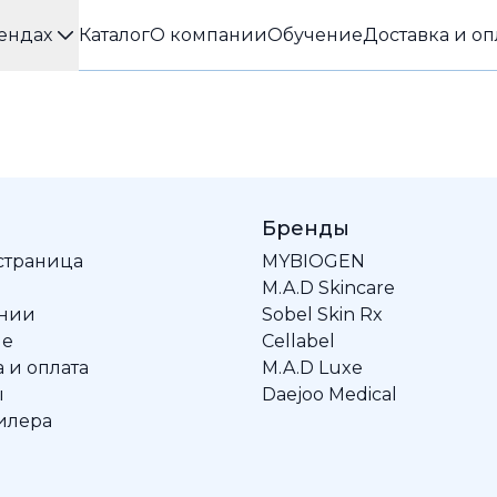
ендах
Каталог
О компании
Обучение
Доставка и оп
Бренды
 страница
MYBIOGEN
M.A.D Skincare
ании
Sobel Skin Rx
ие
Cellabel
 и оплата
M.A.D Luxe
ы
Daejoo Medical
илера