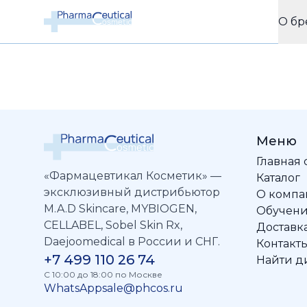
О бр
Меню
Главная
«Фармацевтикал Косметик» —
Каталог
эксклюзивный дистрибьютор
О комп
M.A.D Skincare, MYBIOGEN,
Обучен
CELLABEL, Sobel Skin Rx,
Доставка
Daejoomedical в России и СНГ.
Контакт
+7 499 110 26 74
Найти д
C 10:00 до 18:00 по Москве
WhatsApp
sale@phcos.ru